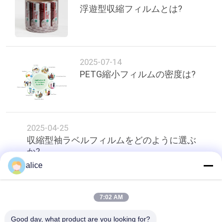
浮遊型収縮フィルムとは?
2025-07-14
PETG縮小フィルムの密度は?
2025-04-25
収縮型袖ラベルフィルムをどのように選ぶ
か?
alice
トップ
7:02 AM
Good day, what product are you looking for?