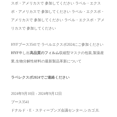
旅
スポ・アメリカスで 参加してください ラベル・エクス
行
ポ・アメリカスで 参加してください ラベル・エクスポ・
アメリカスで 参加してください ラベル・エクスポ・アメ
リカスで 参加してください
品
質
HYFブース3541で ラベルエクスポ2024にご参加ください
管
HYF
申し出
高品質のフィルム
収縮型マスクの包装,製薬産
理
業,生物分解性材料の最新製品革新について
ラベレクスポ2024でご連絡ください
私
達
2024年9月10日 - 2024年9月12日
に
ブース3541
ドナルド・E・スティーブンズ会議センター,シカゴ,IL
連