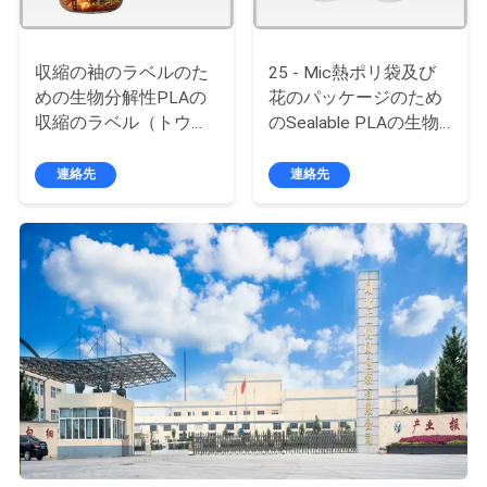
絡
し
収縮の袖のラベルのた
25 - Mic熱ポリ袋及び
めの生物分解性PLAの
花のパッケージのため
な
収縮のラベル（トウモ
のSealable PLAの生物
さ
ロコシの袖）のフィル
分解性のフィルム
ム ロールスロイス
連絡先
連絡先
い
ニ
ュ
ー
ス
引