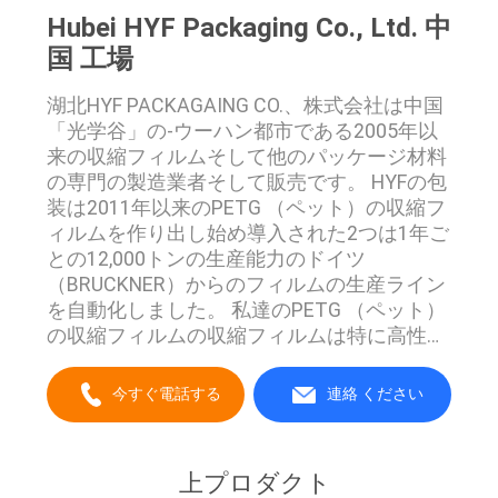
Hubei HYF Packaging Co., Ltd. 中
用
国 工場
を
湖北HYF PACKAGAING CO.、株式会社は中国
要
「光学谷」の-ウーハン都市である2005年以
来の収縮フィルムそして他のパッケージ材料
求
の専門の製造業者そして販売です。 HYFの包
装は2011年以来のPETG （ペット）の収縮フ
し
ィルムを作り出し始め導入された2つは1年ご
な
との12,000トンの生産能力のドイツ
（BRUCKNER）からのフィルムの生産ライン
さ
を自動化しました。 私達のPETG （ペット）
の収縮フィルムの収縮フィルムは特に高性能
い
monoaxialおよび二軸の伸張の収縮フィルム
で使用される70%上のの最終的な収縮率の緑
今すぐ電話する
連絡 ください
のプラスチック包装材料の新型、です。
SITEMAP
PETGの収縮フィルムは延長、低い霞、低く
自然な収縮および優秀な印刷物の性能の高く
上プロダクト
制御可能な収縮の能力、高い透明物、光沢度