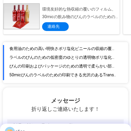
環境友好的な熱収縮の覆いのフィルム、
30micの飲み物のびんのラベルのための
食用油のための高い明快さポリ塩化ビニールの収縮の覆いのフィルムの便利で絶妙な印刷
PETGの収縮包装のフィルム ロール
ラベルのびんのための低密度のゆとりの透明物ポリ塩化ビニールの収縮フィルム
連絡先
びんの印刷およびパッケージのための透明で柔らかい部分ポリ塩化ビニールの収縮フィルム
50micびんのラベルのための印刷できる光沢のあるTranspancy PETGの収縮フィルム
PETGの収縮の袖
25のMic表紙/買い物袋のために有毒なプラスチック明確なポリ塩化ビニールのフィルム ロール非
ペットは飲料の袖のために感熱熱収縮の飲み物のびんのラベルを印刷しました
78%ペット収縮フィルム
Eco友好的なジュースの飲み物のびんのラベルPETGの収縮の覆いの袖ベンゼン無し、40 Mic
再生利用できる飲料のびんPETGの収縮の袖のフィルム78%の収縮30-80mic厚さ
メッセージ
耐熱性ポリ塩化ビニールのフィルム ロール、Eのためのびんの収縮の覆い-液体のびん
折り返しご連絡いたします！
環境保護40micのTranparency PETGの収縮はラベルのためのプラスチック フィルムにスリーブを付けます
ラミネーションのための中国の食品等級のゆとりの収縮フィルム ロールスロイスおよび35micへの50micの熱い押すホイル
78%ボディ収縮の袖のための印刷できる明確なPETGの収縮の袖のフィルム熱収縮