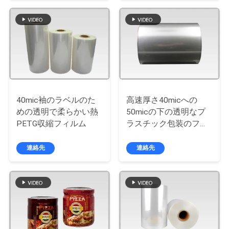
旅
行
品
質
管
40mic袖のラベルのた
高速厚さ40micへの
めの透明で柔らかい熱
50micの下の透明なプ
理
PETG収縮フィルム
ラスチック包装のフィ
ルムPETGの物質的で
よい収縮
連絡先
連絡先
私
達
に
連