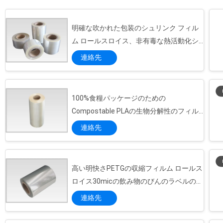
プ
の高い、高力のような特徴を示します。多く
ラ
はである何、それは安全、再生利用できる、
明確な吹かれた包装のシュリンク フィル
回復可能です そして、環境の生産の国際規格
イ
に従って環境に優しい。 また、今HYFのパッ
ム ロールスロイス、非有毒な熱活動化シ
ケージは1年ごとの8,000トンの生産能力の多
ュリンク フィルム
バ
連絡先
くのポリ塩化ビニールによって吹かれる機械
を所有し、プロダクトは東南アジア、中東、
シ
ヨーロッパ、アフリカおよび米国に輸出さ
ー
れ、私達のプロダクトの質そして技術は私達
100%食糧パッケージのための
の全体的な顧客によって強く推奨されていま
Compostable PLAの生物分解性のフィル
ポ
す 私達は「市場、投げられる誠実な管理に未
ム ロールスロイス
連絡先
来勝つ質革新と一直線にあります」。の哲
リ
学、厳密なおよび細...
シ
高い明快さPETGの収縮フィルム ロールス
ー
ロイス30micの飲み物のびんのラベルの外
のパッキングのための薄片分離無し
連絡先