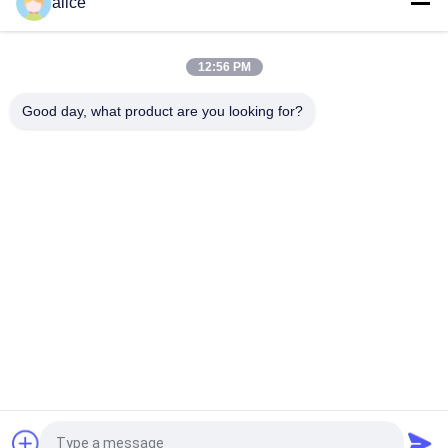
alice
透明な/薄黄色の色と防止フィルムの湿気を包む収縮ポリ塩化ビニールを熱して下さい
フルーツ ジュースのための高輝度ポリ塩化ビニールの収縮フィルムのロールスロイスの高性能、茶
12:56 PM
透明なポリ塩化ビニール-熱-包み、分類の適用のための縮みやすいフィルム
Good day, what product are you looking for?
すぐによいポリ塩化ビニールの収縮フィルムを印刷し特性150mm-1000mmの幅を絶縁します
70% - 78%明確なPETGの収縮の袖、完全なボディ袖のための熱収縮のプラスチック フィルム
ポリ塩化ビニールの収縮のラベルのためのポリ塩化ビニールの収縮フィルムのロールスロイスの冷たい抵抗を包む化学薬品
人気カテゴリ
すべて
収縮フィルム ロール
PETG の収縮フィル
スロイス
ム
ポリ塩化ビニールの
OPSの収縮フィルム
収縮フィルム
Plaのプラスチック
真空によって金属で
フィルム
処理されるペーパー
ペット収縮フィルム
飲み物のびんのラベ