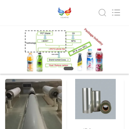
ス
supplier.
Copyright
©
2017
-
2026
Hubei
家
HYF
Packaging
Co.,
Ltd..
All
プ
Rights
Reserved.
ロ
ダ
ク
ト
ビ