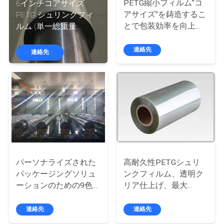
デ
PETG縮小フィルム"コ
6インチコアサイズ
アサイズ"を鋳造するこ
PETG シュリンクフィ
オ
とで包装効率を向上さ
ルム (単一総重量
せる
1000kg PET/PE または
PET/VMPET/PE 用)
連絡先
私
連絡先
達
に
つ
い
て
パーソナライズされた
高耐久性PETGシュリ
パッケージングソリュ
ンクフィルム、透明ク
ーションのための9色
リア仕上げ、最大
工
まで PETG収縮フィル
150℃の耐熱性
場
ム
連絡先
連絡先