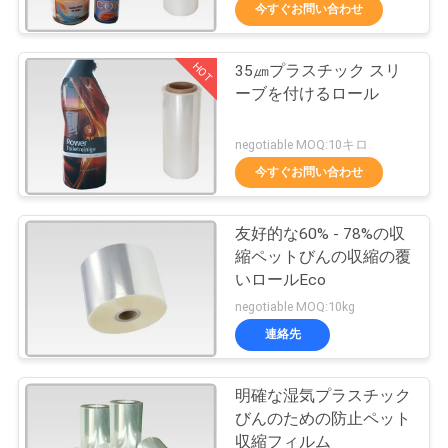
デ
今すぐお問い合わせ
オ
HOT
35㎛プラスチック スリ
100
ーブを付けるロール
私
ポリ塩化ビニール
達
negotiable MOQ:10キロ
の収縮フィルム
今すぐお問い合わせ
に
つ
友好的な60% - 78%の収
縮ペットびんの収縮の覆
い
いロールEco
34
て
negotiable MOQ:10kg
連絡先
OPSの収縮フィルム
工
明確な湿気プラスチック
場
びんのための防止ペット
収縮フィルム